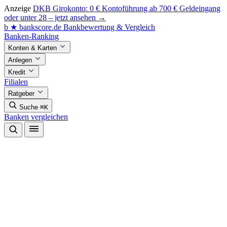
Anzeige
DKB Girokonto: 0 € Kontoführung ab 700 € Geldeingang
oder unter 28 – jetzt ansehen →
b
★
bankscore
.de
Bankbewertung & Vergleich
Banken-Ranking
Konten & Karten
Anlegen
Kredit
Filialen
Ratgeber
Suche
⌘K
Banken vergleichen