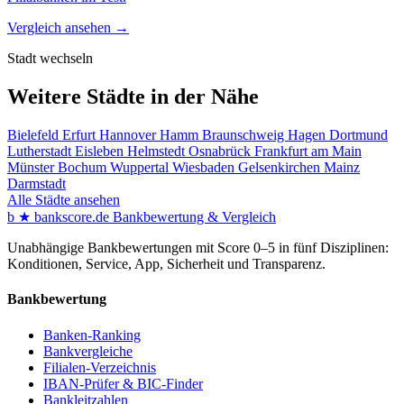
Vergleich ansehen →
Stadt wechseln
Weitere Städte in der Nähe
Bielefeld
Erfurt
Hannover
Hamm
Braunschweig
Hagen
Dortmund
Lutherstadt Eisleben
Helmstedt
Osnabrück
Frankfurt am Main
Münster
Bochum
Wuppertal
Wiesbaden
Gelsenkirchen
Mainz
Darmstadt
Alle Städte ansehen
b
★
bankscore
.de
Bankbewertung & Vergleich
Unabhängige Bankbewertungen mit Score 0–5 in fünf Disziplinen:
Konditionen, Service, App, Sicherheit und Transparenz.
Bankbewertung
Banken-Ranking
Bankvergleiche
Filialen-Verzeichnis
IBAN-Prüfer & BIC-Finder
Bankleitzahlen