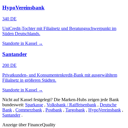
HypoVereinsbank
340 DE
UniCredit-Tochter mit Filialnetz und Beratungsschwerpunkt im
Süden Deutschlands.
Standorte in Kassel →
Santander
200 DE
Privatkunden- und Konsumentenkredit-Bank mit ausgewähltem
Filialnetz in größeren Städten.
Standorte in Kassel →
Nicht auf Kassel festgelegt? Die Marken-Hubs zeigen jede Bank
bundesweit:
Sparkasse
,
Volksbank / Raiffeisenbank
,
Deutsche
Bank
,
Commerzbank
,
Postbank
,
Targobank
,
HypoVereinsbank
,
Santander
.
Anzeige
über FinanceQuality