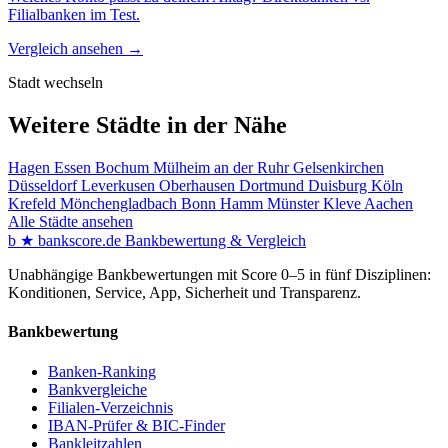
Filialbanken im Test.
Vergleich ansehen →
Stadt wechseln
Weitere Städte in der Nähe
Hagen
Essen
Bochum
Mülheim an der Ruhr
Gelsenkirchen
Düsseldorf
Leverkusen
Oberhausen
Dortmund
Duisburg
Köln
Krefeld
Mönchengladbach
Bonn
Hamm
Münster
Kleve
Aachen
Alle Städte ansehen
b
★
bankscore
.de
Bankbewertung & Vergleich
Unabhängige Bankbewertungen mit Score 0–5 in fünf Disziplinen:
Konditionen, Service, App, Sicherheit und Transparenz.
Bankbewertung
Banken-Ranking
Bankvergleiche
Filialen-Verzeichnis
IBAN-Prüfer & BIC-Finder
Bankleitzahlen