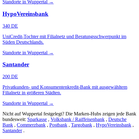
Standorte in Wuppertal →
HypoVereinsbank
340 DE
UniCredit-Tochter mit Filialnetz und Beratungsschwerpunkt im
Süden Deutschlands.
Standorte in Wuppertal →
Santander
200 DE
Privatkunden- und Konsumentenkredit-Bank mit ausgewähltem
Filialnetz in größeren Städten.
Standorte in Wuppertal →
Nicht auf Wuppertal festgelegt? Die Marken-Hubs zeigen jede Bank
bundesweit:
Sparkasse
,
Volksbank / Raiffeisenbank
,
Deutsche
Bank
,
Commerzbank
,
Postbank
,
Targobank
,
HypoVereinsbank
,
Santander
.