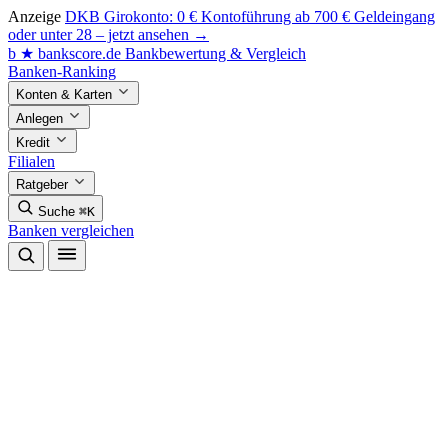
Anzeige
DKB Girokonto: 0 € Kontoführung ab 700 € Geldeingang
oder unter 28 – jetzt ansehen →
b
★
bankscore
.de
Bankbewertung & Vergleich
Banken-Ranking
Konten & Karten
Anlegen
Kredit
Filialen
Ratgeber
Suche
⌘K
Banken vergleichen