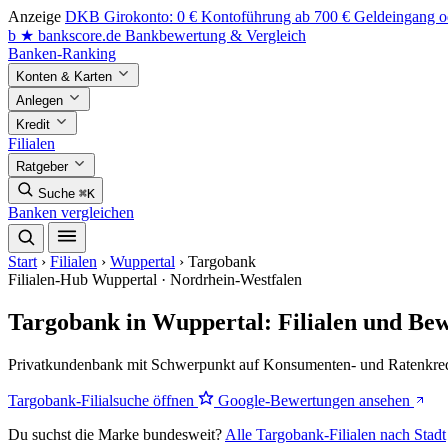
Anzeige
DKB Girokonto: 0 € Kontoführung ab 700 € Geldeingang od
b
★
bankscore
.de
Bankbewertung & Vergleich
Banken-Ranking
Konten & Karten
Anlegen
Kredit
Filialen
Ratgeber
Suche
⌘K
Banken vergleichen
Start
›
Filialen
›
Wuppertal
›
Targobank
Filialen-Hub
Wuppertal · Nordrhein-Westfalen
Targobank in Wuppertal: Filialen und Be
Privatkundenbank mit Schwerpunkt auf Konsumenten- und Ratenkredit.
Targobank-Filialsuche öffnen
Google-Bewertungen ansehen
Du suchst die Marke bundesweit?
Alle Targobank-Filialen nach Stadt