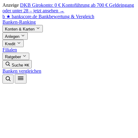
Anzeige
DKB Girokonto: 0 € Kontoführung ab 700 € Geldeingang
oder unter 28 – jetzt ansehen →
b
★
bankscore
.de
Bankbewertung & Vergleich
Banken-Ranking
Konten & Karten
Anlegen
Kredit
Filialen
Ratgeber
Suche
⌘K
Banken vergleichen