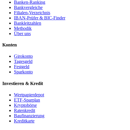
Banken-Ranking
Bankvergleiche
Filialen-Verzeichnis
IBAN-Prüfer & BIC-Finder
Bankleitzahlen
Methodik
Über uns
Konten
Girokonto
Tagesgeld
Festgeld
Sparkonto
Investieren & Kredit
Wertpapierdepot
ETF-Sparplan
Kryptobörse
Ratenkredit
Baufinanzierung
Kreditkarte