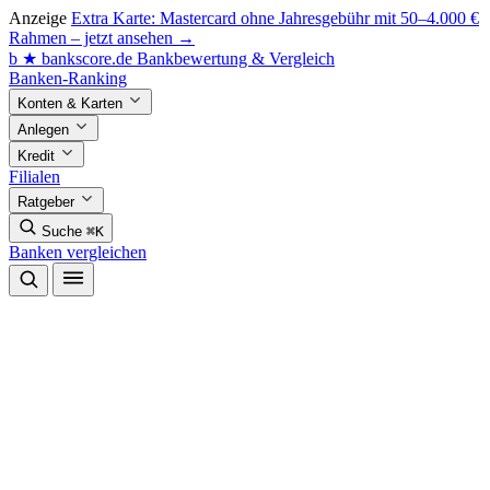
Anzeige
Extra Karte: Mastercard ohne Jahresgebühr mit 50–4.000 €
Rahmen – jetzt ansehen →
b
★
bankscore
.de
Bankbewertung & Vergleich
Banken-Ranking
Konten & Karten
Anlegen
Kredit
Filialen
Ratgeber
Suche
⌘K
Banken vergleichen