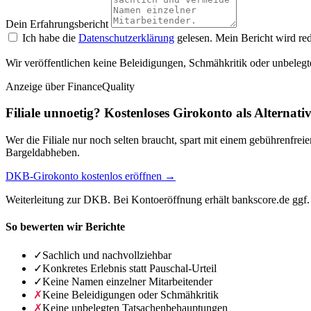
Dein Erfahrungsbericht
Ich habe die
Datenschutzerklärung
gelesen. Mein Bericht wird red
Wir veröffentlichen keine Beleidigungen, Schmähkritik oder unbelegt
Anzeige
über FinanceQuality
Filiale unnoetig? Kostenloses Girokonto als Alternati
Wer die Filiale nur noch selten braucht, spart mit einem gebührenfr
Bargeldabheben.
DKB-Girokonto kostenlos eröffnen →
Weiterleitung zur DKB. Bei Kontoeröffnung erhält bankscore.de ggf. 
So bewerten wir Berichte
✓
Sachlich und nachvollziehbar
✓
Konkretes Erlebnis statt Pauschal-Urteil
✓
Keine Namen einzelner Mitarbeitender
✗
Keine Beleidigungen oder Schmähkritik
✗
Keine unbelegten Tatsachenbehauptungen