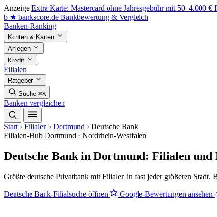
Anzeige
Extra Karte: Mastercard ohne Jahresgebühr mit 50–4.000 €
b
★
bankscore
.de
Bankbewertung & Vergleich
Banken-Ranking
Konten & Karten
Anlegen
Kredit
Filialen
Ratgeber
Suche
⌘K
Banken vergleichen
Start
›
Filialen
›
Dortmund
›
Deutsche Bank
Filialen-Hub
Dortmund · Nordrhein-Westfalen
Deutsche Bank in Dortmund: Filialen und
Größte deutsche Privatbank mit Filialen in fast jeder größeren Sta
Deutsche Bank-Filialsuche öffnen
Google-Bewertungen ansehen