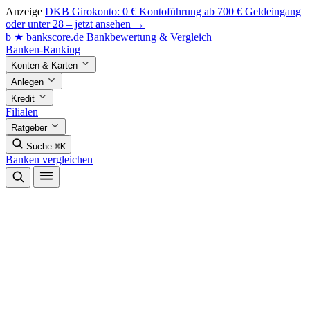
Anzeige
DKB Girokonto: 0 € Kontoführung ab 700 € Geldeingang
oder unter 28 – jetzt ansehen →
b
★
bankscore
.de
Bankbewertung & Vergleich
Banken-Ranking
Konten & Karten
Anlegen
Kredit
Filialen
Ratgeber
Suche
⌘K
Banken vergleichen