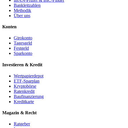
IBAN-Prüfer & BIC-Finder
Bankleitzahlen
Methodik
Über uns
Konten
Girokonto
Tagesgeld
Festgeld
Sparkonto
Investieren & Kredit
Wertpapierdepot
ETF-Sparplan
Kryptobörse
Ratenkredit
Baufinanzierung
Kreditkarte
Magazin & Recht
Ratgeber