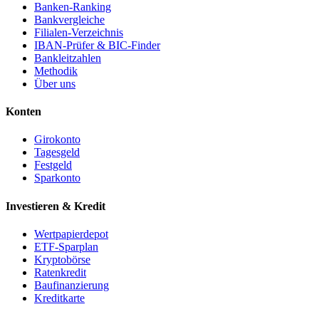
Banken-Ranking
Bankvergleiche
Filialen-Verzeichnis
IBAN-Prüfer & BIC-Finder
Bankleitzahlen
Methodik
Über uns
Konten
Girokonto
Tagesgeld
Festgeld
Sparkonto
Investieren & Kredit
Wertpapierdepot
ETF-Sparplan
Kryptobörse
Ratenkredit
Baufinanzierung
Kreditkarte