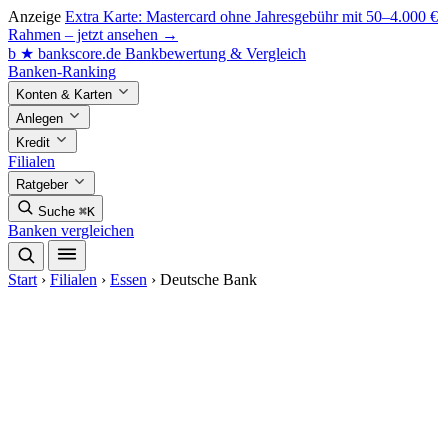
Anzeige
Extra Karte: Mastercard ohne Jahresgebühr mit 50–4.000 €
Rahmen – jetzt ansehen →
b
★
bankscore
.de
Bankbewertung & Vergleich
Banken-Ranking
Konten & Karten
Anlegen
Kredit
Filialen
Ratgeber
Suche
⌘K
Banken vergleichen
Start
›
Filialen
›
Essen
›
Deutsche Bank