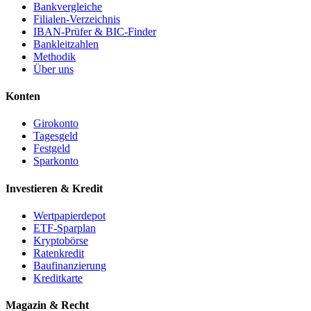
Bankvergleiche
Filialen-Verzeichnis
IBAN-Prüfer & BIC-Finder
Bankleitzahlen
Methodik
Über uns
Konten
Girokonto
Tagesgeld
Festgeld
Sparkonto
Investieren & Kredit
Wertpapierdepot
ETF-Sparplan
Kryptobörse
Ratenkredit
Baufinanzierung
Kreditkarte
Magazin & Recht