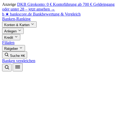
Anzeige
DKB Girokonto: 0 € Kontoführung ab 700 € Geldeingang
oder unter 28 – jetzt ansehen →
b
★
bankscore
.de
Bankbewertung & Vergleich
Banken-Ranking
Konten & Karten
Anlegen
Kredit
Filialen
Ratgeber
Suche
⌘K
Banken vergleichen