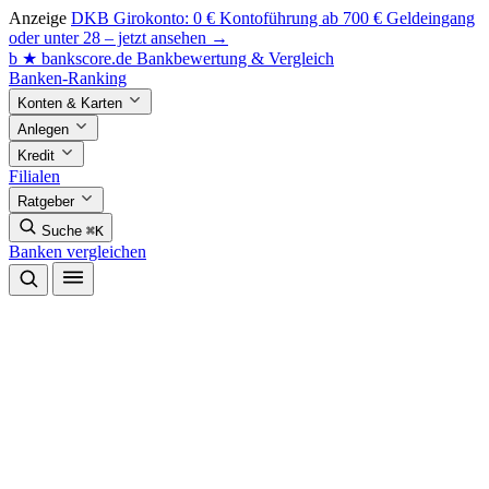
Anzeige
DKB Girokonto: 0 € Kontoführung ab 700 € Geldeingang
oder unter 28 – jetzt ansehen →
b
★
bankscore
.de
Bankbewertung & Vergleich
Banken-Ranking
Konten & Karten
Anlegen
Kredit
Filialen
Ratgeber
Suche
⌘K
Banken vergleichen