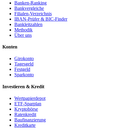
Banken-Ranking
Bankvergleiche
Filialen-Verzeichnis
IBAN-Prüfer & BIC-Finder
Bankleitzahlen
Methodik
Über uns
Konten
Girokonto
Tagesgeld
Festgeld
Sparkonto
Investieren & Kredit
Wertpapierdepot
ETF-Sparplan
Kryptobörse
Ratenkredit
Baufinanzierung
Kreditkarte