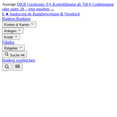
Anzeige
DKB Girokonto: 0 € Kontoführung ab 700 € Geldeingang
oder unter 28 – jetzt ansehen →
b
★
bankscore
.de
Bankbewertung & Vergleich
Banken-Ranking
Konten & Karten
Anlegen
Kredit
Filialen
Ratgeber
Suche
⌘K
Banken vergleichen