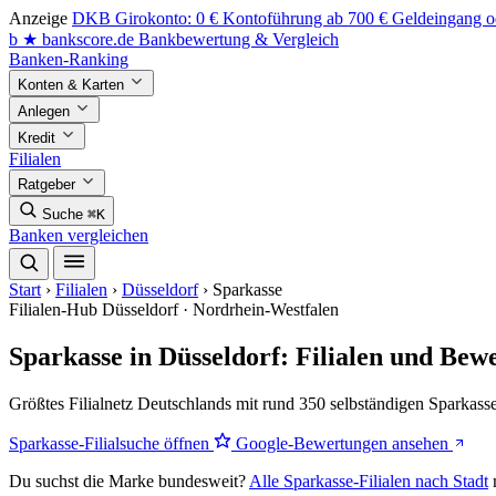
Anzeige
DKB Girokonto: 0 € Kontoführung ab 700 € Geldeingang od
b
★
bankscore
.de
Bankbewertung & Vergleich
Banken-Ranking
Konten & Karten
Anlegen
Kredit
Filialen
Ratgeber
Suche
⌘K
Banken vergleichen
Start
›
Filialen
›
Düsseldorf
›
Sparkasse
Filialen-Hub
Düsseldorf · Nordrhein-Westfalen
Sparkasse in Düsseldorf: Filialen und Bew
Größtes Filialnetz Deutschlands mit rund 350 selbständigen Sparkass
Sparkasse-Filialsuche öffnen
Google-Bewertungen ansehen
Du suchst die Marke bundesweit?
Alle Sparkasse-Filialen nach Stadt