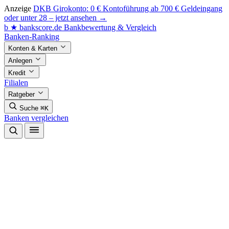
Anzeige
DKB Girokonto: 0 € Kontoführung ab 700 € Geldeingang
oder unter 28 – jetzt ansehen →
b
★
bankscore
.de
Bankbewertung & Vergleich
Banken-Ranking
Konten & Karten
Anlegen
Kredit
Filialen
Ratgeber
Suche
⌘K
Banken vergleichen