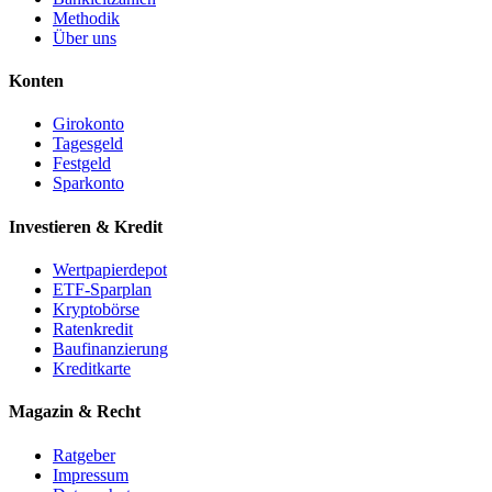
Methodik
Über uns
Konten
Girokonto
Tagesgeld
Festgeld
Sparkonto
Investieren & Kredit
Wertpapierdepot
ETF-Sparplan
Kryptobörse
Ratenkredit
Baufinanzierung
Kreditkarte
Magazin & Recht
Ratgeber
Impressum