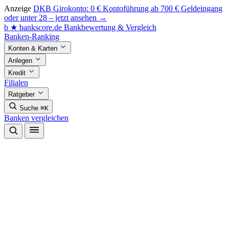
Anzeige
DKB Girokonto: 0 € Kontoführung ab 700 € Geldeingang
oder unter 28 – jetzt ansehen →
b
★
bankscore
.de
Bankbewertung & Vergleich
Banken-Ranking
Konten & Karten
Anlegen
Kredit
Filialen
Ratgeber
Suche
⌘K
Banken vergleichen