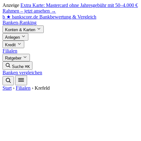
Anzeige
Extra Karte: Mastercard ohne Jahresgebühr mit 50–4.000 €
Rahmen – jetzt ansehen →
b
★
bankscore
.de
Bankbewertung & Vergleich
Banken-Ranking
Konten & Karten
Anlegen
Kredit
Filialen
Ratgeber
Suche
⌘K
Banken vergleichen
Start
›
Filialen
›
Krefeld