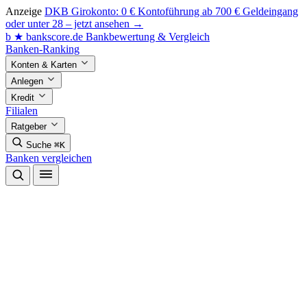
Anzeige
DKB Girokonto: 0 € Kontoführung ab 700 € Geldeingang
oder unter 28 – jetzt ansehen →
b
★
bankscore
.de
Bankbewertung & Vergleich
Banken-Ranking
Konten & Karten
Anlegen
Kredit
Filialen
Ratgeber
Suche
⌘K
Banken vergleichen