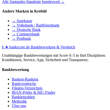
Alle Santander-Standorte bundesweit →
Andere Marken in Krefeld
→ Sparkasse
→ Volksbank / Raiffeisenbank
→ Deutsche Bank
→ Commerzbank
→ Postbank
b
★
bankscore
.de
Bankbewertung & Vergleich
Unabhängige Bankbewertungen mit Score 0–5 in fünf Disziplinen:
Konditionen, Service, App, Sicherheit und Transparenz.
Bankbewertung
Banken-Ranking
Bankvergleiche
Filialen-Verzeichnis
IBAN-Prüfer & BIC-Finder
Bankleitzahlen
Methodik
Über uns