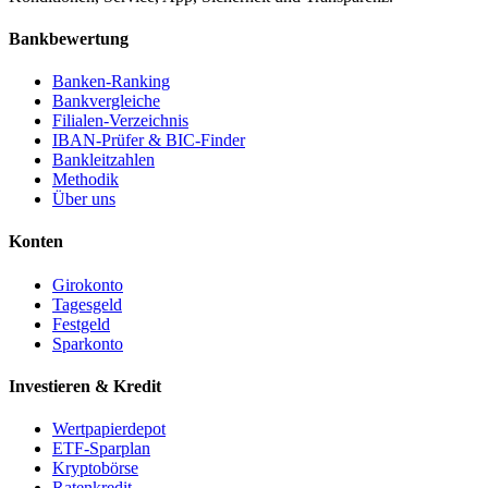
Bankbewertung
Banken-Ranking
Bankvergleiche
Filialen-Verzeichnis
IBAN-Prüfer & BIC-Finder
Bankleitzahlen
Methodik
Über uns
Konten
Girokonto
Tagesgeld
Festgeld
Sparkonto
Investieren & Kredit
Wertpapierdepot
ETF-Sparplan
Kryptobörse
Ratenkredit