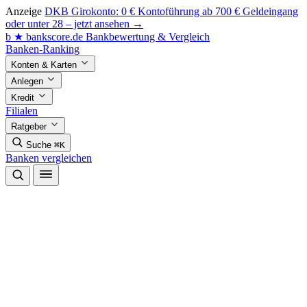
Anzeige
DKB Girokonto: 0 € Kontoführung ab 700 € Geldeingang
oder unter 28 – jetzt ansehen →
b
★
bankscore
.de
Bankbewertung & Vergleich
Banken-Ranking
Konten & Karten
Anlegen
Kredit
Filialen
Ratgeber
Suche
⌘K
Banken vergleichen