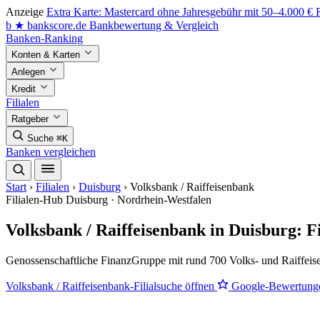
Anzeige
Extra Karte: Mastercard ohne Jahresgebühr mit 50–4.000 €
b
★
bankscore
.de
Bankbewertung & Vergleich
Banken-Ranking
Konten & Karten
Anlegen
Kredit
Filialen
Ratgeber
Suche
⌘K
Banken vergleichen
Start
›
Filialen
›
Duisburg
›
Volksbank / Raiffeisenbank
Filialen-Hub
Duisburg · Nordrhein-Westfalen
Volksbank / Raiffeisenbank in Duisburg: 
Genossenschaftliche FinanzGruppe mit rund 700 Volks- und Raiffeis
Volksbank / Raiffeisenbank-Filialsuche öffnen
Google-Bewertung