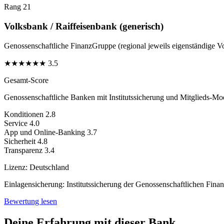
Rang 21
Volksbank / Raiffeisenbank (generisch)
Genossenschaftliche FinanzGruppe (regional jeweils eigenständige V
★
★
★
★
★
★
3.5
Gesamt-Score
Genossenschaftliche Banken mit Institutssicherung und Mitglieds-Mod
Konditionen
2.8
Service
4.0
App und Online-Banking
3.7
Sicherheit
4.8
Transparenz
3.4
Lizenz:
Deutschland
Einlagensicherung:
Institutssicherung der Genossenschaftlichen Fin
Bewertung lesen
Deine Erfahrung mit dieser Bank