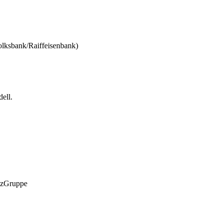
olksbank/Raiffeisenbank)
ell.
anzGruppe