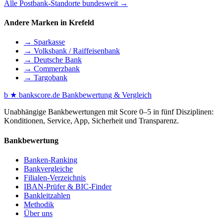
Alle Postbank-Standorte bundesweit →
Andere Marken in Krefeld
→ Sparkasse
→ Volksbank / Raiffeisenbank
→ Deutsche Bank
→ Commerzbank
→ Targobank
b
★
bankscore
.de
Bankbewertung & Vergleich
Unabhängige Bankbewertungen mit Score 0–5 in fünf Disziplinen:
Konditionen, Service, App, Sicherheit und Transparenz.
Bankbewertung
Banken-Ranking
Bankvergleiche
Filialen-Verzeichnis
IBAN-Prüfer & BIC-Finder
Bankleitzahlen
Methodik
Über uns