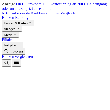
Anzeige
DKB Girokonto: 0 € Kontoführung ab 700 € Geldeingang
oder unter 28 – jetzt ansehen →
b
★
bankscore
.de
Bankbewertung & Vergleich
Banken-Ranking
Konten & Karten
Anlegen
Kredit
Filialen
Ratgeber
Suche
⌘K
Banken vergleichen