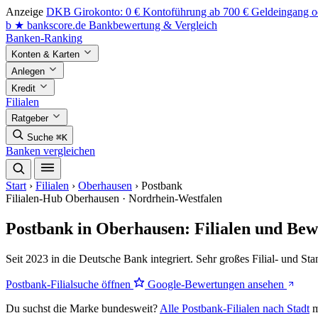
Anzeige
DKB Girokonto: 0 € Kontoführung ab 700 € Geldeingang od
b
★
bankscore
.de
Bankbewertung & Vergleich
Banken-Ranking
Konten & Karten
Anlegen
Kredit
Filialen
Ratgeber
Suche
⌘K
Banken vergleichen
Start
›
Filialen
›
Oberhausen
›
Postbank
Filialen-Hub
Oberhausen · Nordrhein-Westfalen
Postbank in Oberhausen: Filialen und Be
Seit 2023 in die Deutsche Bank integriert. Sehr großes Filial- und St
Postbank-Filialsuche öffnen
Google-Bewertungen ansehen
Du suchst die Marke bundesweit?
Alle Postbank-Filialen nach Stadt
m