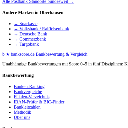
Alle Postbank-Standorte bundesweit →
Andere Marken in Oberhausen
→ Sparkasse
→ Volksbank / Raiffeisenbank
→ Deutsche Bank
→ Commerzbank
→ Targobank
b
★
bankscore
.de
Bankbewertung & Vergleich
Unabhängige Bankbewertungen mit Score 0–5 in fünf Disziplinen: Kon
Bankbewertung
Banken-Ranking
Bankvergleiche
Filialen-Verzeichnis
IBAN-Prüfer & BIC-Finder
Bankleitzahlen
Methodik
Über uns