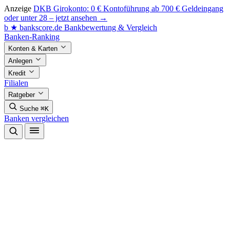
Anzeige
DKB Girokonto: 0 € Kontoführung ab 700 € Geldeingang
oder unter 28 – jetzt ansehen →
b
★
bankscore
.de
Bankbewertung & Vergleich
Banken-Ranking
Konten & Karten
Anlegen
Kredit
Filialen
Ratgeber
Suche
⌘K
Banken vergleichen