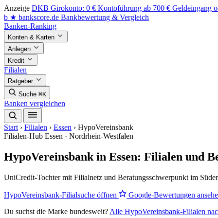
Anzeige
DKB Girokonto: 0 € Kontoführung ab 700 € Geldeingang od
b
★
bankscore
.de
Bankbewertung & Vergleich
Banken-Ranking
Konten & Karten
Anlegen
Kredit
Filialen
Ratgeber
Suche
⌘K
Banken vergleichen
Start
›
Filialen
›
Essen
›
HypoVereinsbank
Filialen-Hub
Essen · Nordrhein-Westfalen
HypoVereinsbank in Essen: Filialen und 
UniCredit-Tochter mit Filialnetz und Beratungsschwerpunkt im Süde
HypoVereinsbank-Filialsuche öffnen
Google-Bewertungen anseh
Du suchst die Marke bundesweit?
Alle HypoVereinsbank-Filialen nac