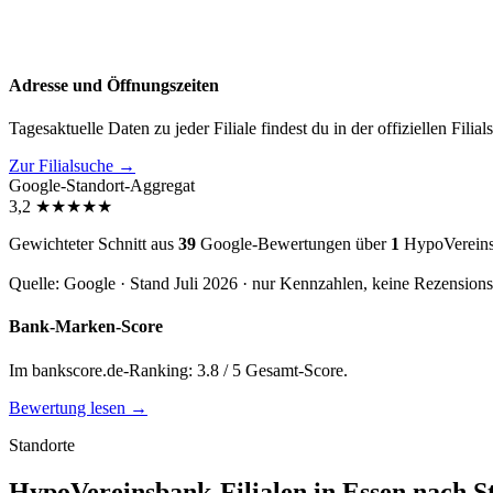
Adresse und Öffnungszeiten
Tagesaktuelle Daten zu jeder Filiale findest du in der offiziellen Filia
Zur Filialsuche →
Google-Standort-Aggregat
3,2
★
★
★
★
★
Gewichteter Schnitt aus
39
Google-Bewertungen über
1
HypoVereinsb
Quelle: Google · Stand Juli 2026 · nur Kennzahlen, keine Rezension
Bank-Marken-Score
Im bankscore.de-Ranking: 3.8 / 5 Gesamt-Score.
Bewertung lesen →
Standorte
HypoVereinsbank-Filialen in Essen nach St