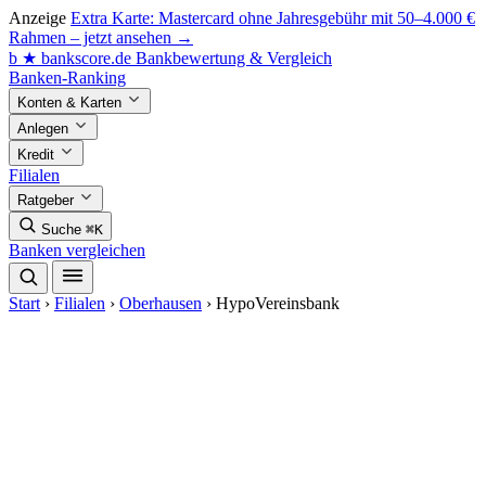
Anzeige
Extra Karte: Mastercard ohne Jahresgebühr mit 50–4.000 €
Rahmen – jetzt ansehen →
b
★
bankscore
.de
Bankbewertung & Vergleich
Banken-Ranking
Konten & Karten
Anlegen
Kredit
Filialen
Ratgeber
Suche
⌘K
Banken vergleichen
Start
›
Filialen
›
Oberhausen
›
HypoVereinsbank