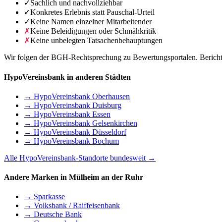
✓
Sachlich und nachvollziehbar
✓
Konkretes Erlebnis statt Pauschal-Urteil
✓
Keine Namen einzelner Mitarbeitender
✗
Keine Beleidigungen oder Schmähkritik
✗
Keine unbelegten Tatsachenbehauptungen
Wir folgen der BGH-Rechtsprechung zu Bewertungsportalen. Berichte 
HypoVereinsbank in anderen Städten
→ HypoVereinsbank Oberhausen
→ HypoVereinsbank Duisburg
→ HypoVereinsbank Essen
→ HypoVereinsbank Gelsenkirchen
→ HypoVereinsbank Düsseldorf
→ HypoVereinsbank Bochum
Alle HypoVereinsbank-Standorte bundesweit →
Andere Marken in Mülheim an der Ruhr
→ Sparkasse
→ Volksbank / Raiffeisenbank
→ Deutsche Bank