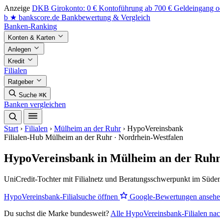
Anzeige
DKB Girokonto: 0 € Kontoführung ab 700 € Geldeingang od
b
★
bankscore
.de
Bankbewertung & Vergleich
Banken-Ranking
Konten & Karten
Anlegen
Kredit
Filialen
Ratgeber
Suche
⌘K
Banken vergleichen
Start
›
Filialen
›
Mülheim an der Ruhr
›
HypoVereinsbank
Filialen-Hub
Mülheim an der Ruhr · Nordrhein-Westfalen
HypoVereinsbank in Mülheim an der Ruhr:
UniCredit-Tochter mit Filialnetz und Beratungsschwerpunkt im Süde
HypoVereinsbank-Filialsuche öffnen
Google-Bewertungen anseh
Du suchst die Marke bundesweit?
Alle HypoVereinsbank-Filialen nac