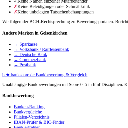
✓
Keine Namen einzelner Mitarbeitender
✗
Keine Beleidigungen oder Schmähkritik
✗
Keine unbelegten Tatsachenbehauptungen
Wir folgen der BGH-Rechtsprechung zu Bewertungsportalen. Berichte 
Andere Marken in Gelsenkirchen
→ Sparkasse
→ Volksbank / Raiffeisenbank
→ Deutsche Bank
→ Commerzbank
→ Postbank
b
★
bankscore
.de
Bankbewertung & Vergleich
Unabhängige Bankbewertungen mit Score 0–5 in fünf Disziplinen: Kon
Bankbewertung
Banken-Ranking
Bankvergleiche
Filialen-Verzeichnis
IBAN-Prüfer & BIC-Finder
Bankleitzahlen