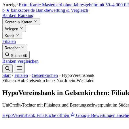
Anzeige
Extra Karte: Mastercard ohne Jahresgebühr mit 50–4.000 €
b
★
bankscore
.de
Bankbewertung & Vergleich
Banken-Ranking
Konten & Karten
Anlegen
Kredit
Filialen
Ratgeber
Suche
⌘K
Banken vergleichen
Start
›
Filialen
›
Gelsenkirchen
›
HypoVereinsbank
Filialen-Hub
Gelsenkirchen · Nordrhein-Westfalen
HypoVereinsbank in Gelsenkirchen: Filia
UniCredit-Tochter mit Filialnetz und Beratungsschwerpunkt im Süde
HypoVereinsbank-Filialsuche öffnen
Google-Bewertungen anseh