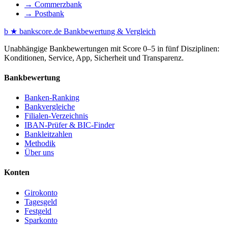
→ Commerzbank
→ Postbank
b
★
bankscore
.de
Bankbewertung & Vergleich
Unabhängige Bankbewertungen mit Score 0–5 in fünf Disziplinen:
Konditionen, Service, App, Sicherheit und Transparenz.
Bankbewertung
Banken-Ranking
Bankvergleiche
Filialen-Verzeichnis
IBAN-Prüfer & BIC-Finder
Bankleitzahlen
Methodik
Über uns
Konten
Girokonto
Tagesgeld
Festgeld
Sparkonto