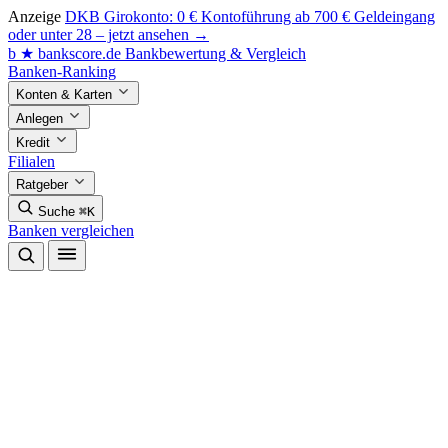
Anzeige
DKB Girokonto: 0 € Kontoführung ab 700 € Geldeingang
oder unter 28 – jetzt ansehen →
b
★
bankscore
.de
Bankbewertung & Vergleich
Banken-Ranking
Konten & Karten
Anlegen
Kredit
Filialen
Ratgeber
Suche
⌘K
Banken vergleichen