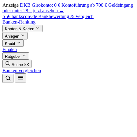
Anzeige
DKB Girokonto: 0 € Kontoführung ab 700 € Geldeingang
oder unter 28 – jetzt ansehen →
b
★
bankscore
.de
Bankbewertung & Vergleich
Banken-Ranking
Konten & Karten
Anlegen
Kredit
Filialen
Ratgeber
Suche
⌘K
Banken vergleichen