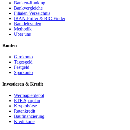
Banken-Ranking
Bankvergleiche
Filialen-Verzeichnis
IBAN-Prüfer & BIC-Finder
Bankleitzahlen
Methodik
Über uns
Konten
Girokonto
Tagesgeld
Festgeld
Sparkonto
Investieren & Kredit
Wertpapierdepot
ETF-Sparplan
Kryptobörse
Ratenkredit
Baufinanzierung
Kreditkarte