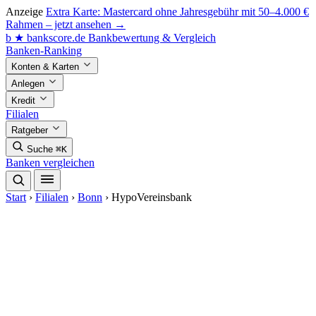
Anzeige
Extra Karte: Mastercard ohne Jahresgebühr mit 50–4.000 €
Rahmen – jetzt ansehen →
b
★
bankscore
.de
Bankbewertung & Vergleich
Banken-Ranking
Konten & Karten
Anlegen
Kredit
Filialen
Ratgeber
Suche
⌘K
Banken vergleichen
Start
›
Filialen
›
Bonn
›
HypoVereinsbank