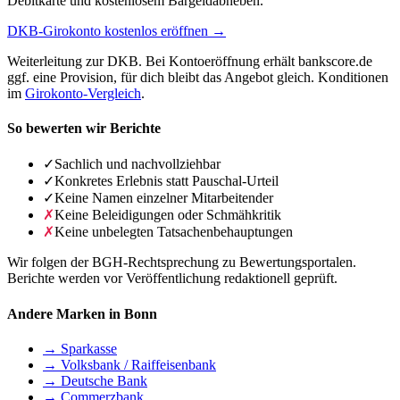
Debitkarte und kostenlosem Bargeldabheben.
DKB-Girokonto kostenlos eröffnen →
Weiterleitung zur DKB. Bei Kontoeröffnung erhält bankscore.de
ggf. eine Provision, für dich bleibt das Angebot gleich. Konditionen
im
Girokonto-Vergleich
.
So bewerten wir Berichte
✓
Sachlich und nachvollziehbar
✓
Konkretes Erlebnis statt Pauschal-Urteil
✓
Keine Namen einzelner Mitarbeitender
✗
Keine Beleidigungen oder Schmähkritik
✗
Keine unbelegten Tatsachenbehauptungen
Wir folgen der BGH-Rechtsprechung zu Bewertungsportalen.
Berichte werden vor Veröffentlichung redaktionell geprüft.
Andere Marken in Bonn
→ Sparkasse
→ Volksbank / Raiffeisenbank
→ Deutsche Bank
→ Commerzbank