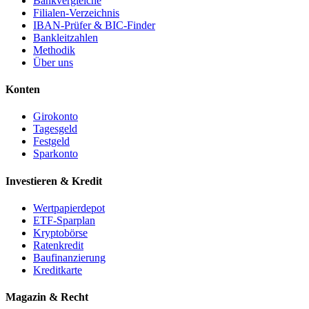
Bankvergleiche
Filialen-Verzeichnis
IBAN-Prüfer & BIC-Finder
Bankleitzahlen
Methodik
Über uns
Konten
Girokonto
Tagesgeld
Festgeld
Sparkonto
Investieren & Kredit
Wertpapierdepot
ETF-Sparplan
Kryptobörse
Ratenkredit
Baufinanzierung
Kreditkarte
Magazin & Recht