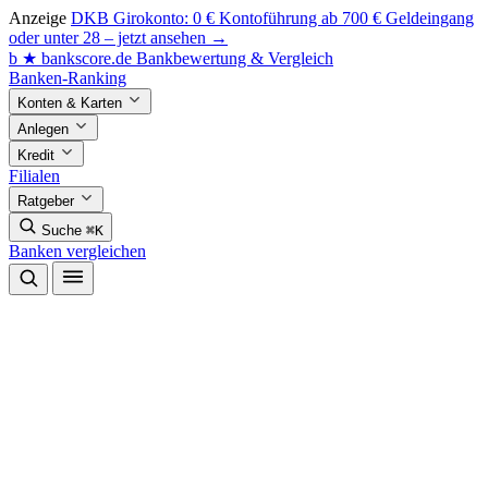
Anzeige
DKB Girokonto: 0 € Kontoführung ab 700 € Geldeingang
oder unter 28 – jetzt ansehen →
b
★
bankscore
.de
Bankbewertung & Vergleich
Banken-Ranking
Konten & Karten
Anlegen
Kredit
Filialen
Ratgeber
Suche
⌘K
Banken vergleichen