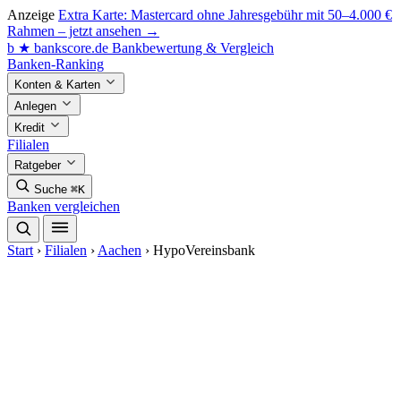
Anzeige
Extra Karte: Mastercard ohne Jahresgebühr mit 50–4.000 €
Rahmen – jetzt ansehen →
b
★
bankscore
.de
Bankbewertung & Vergleich
Banken-Ranking
Konten & Karten
Anlegen
Kredit
Filialen
Ratgeber
Suche
⌘K
Banken vergleichen
Start
›
Filialen
›
Aachen
›
HypoVereinsbank