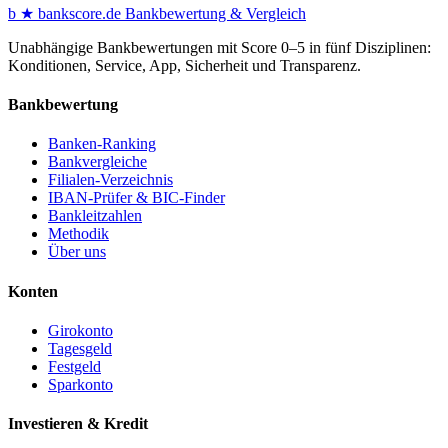
b
★
bankscore
.de
Bankbewertung & Vergleich
Unabhängige Bankbewertungen mit Score 0–5 in fünf Disziplinen:
Konditionen, Service, App, Sicherheit und Transparenz.
Bankbewertung
Banken-Ranking
Bankvergleiche
Filialen-Verzeichnis
IBAN-Prüfer & BIC-Finder
Bankleitzahlen
Methodik
Über uns
Konten
Girokonto
Tagesgeld
Festgeld
Sparkonto
Investieren & Kredit