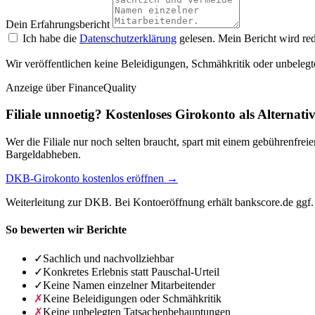
Dein Erfahrungsbericht
Ich habe die
Datenschutzerklärung
gelesen. Mein Bericht wird red
Wir veröffentlichen keine Beleidigungen, Schmähkritik oder unbelegt
Anzeige
über FinanceQuality
Filiale unnoetig? Kostenloses Girokonto als Alternati
Wer die Filiale nur noch selten braucht, spart mit einem gebührenfr
Bargeldabheben.
DKB-Girokonto kostenlos eröffnen →
Weiterleitung zur DKB. Bei Kontoeröffnung erhält bankscore.de ggf. 
So bewerten wir Berichte
✓
Sachlich und nachvollziehbar
✓
Konkretes Erlebnis statt Pauschal-Urteil
✓
Keine Namen einzelner Mitarbeitender
✗
Keine Beleidigungen oder Schmähkritik
✗
Keine unbelegten Tatsachenbehauptungen