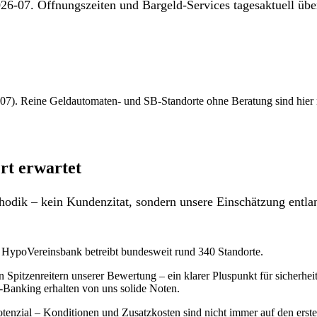
26-07. Öffnungszeiten und Bargeld-Services tagesaktuell über
7). Reine Geldautomaten- und SB-Standorte ohne Beratung sind hier nich
rt erwartet
odik – kein Kundenzitat, sondern unsere Einschätzung entlan
– HypoVereinsbank betreibt bundesweit rund 340 Standorte.
 Spitzenreitern unserer Bewertung – ein klarer Pluspunkt für sicherh
ne-Banking erhalten von uns solide Noten.
enzial – Konditionen und Zusatzkosten sind nicht immer auf den ersten