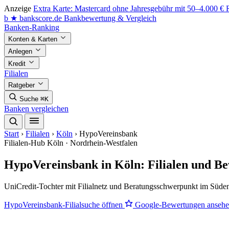
Anzeige
Extra Karte: Mastercard ohne Jahresgebühr mit 50–4.000 €
b
★
bankscore
.de
Bankbewertung & Vergleich
Banken-Ranking
Konten & Karten
Anlegen
Kredit
Filialen
Ratgeber
Suche
⌘K
Banken vergleichen
Start
›
Filialen
›
Köln
›
HypoVereinsbank
Filialen-Hub
Köln · Nordrhein-Westfalen
HypoVereinsbank in Köln: Filialen und B
UniCredit-Tochter mit Filialnetz und Beratungsschwerpunkt im Süde
HypoVereinsbank-Filialsuche öffnen
Google-Bewertungen anseh