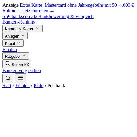
Anzeige
Extra Karte: Mastercard ohne Jahresgebühr mit 50–4.000 €
Rahmen – jetzt ansehen →
b
★
bankscore
.de
Bankbewertung & Vergleich
Banken-Ranking
Konten & Karten
Anlegen
Kredit
Filialen
Ratgeber
Suche
⌘K
Banken vergleichen
Start
›
Filialen
›
Köln
›
Postbank