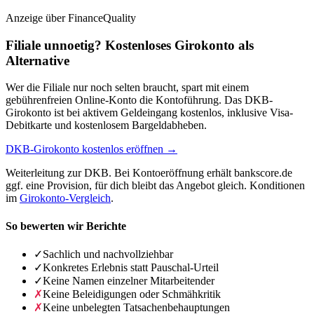
Anzeige
über FinanceQuality
Filiale unnoetig? Kostenloses Girokonto als
Alternative
Wer die Filiale nur noch selten braucht, spart mit einem
gebührenfreien Online-Konto die Kontoführung. Das DKB-
Girokonto ist bei aktivem Geldeingang kostenlos, inklusive Visa-
Debitkarte und kostenlosem Bargeldabheben.
DKB-Girokonto kostenlos eröffnen →
Weiterleitung zur DKB. Bei Kontoeröffnung erhält bankscore.de
ggf. eine Provision, für dich bleibt das Angebot gleich. Konditionen
im
Girokonto-Vergleich
.
So bewerten wir Berichte
✓
Sachlich und nachvollziehbar
✓
Konkretes Erlebnis statt Pauschal-Urteil
✓
Keine Namen einzelner Mitarbeitender
✗
Keine Beleidigungen oder Schmähkritik
✗
Keine unbelegten Tatsachenbehauptungen