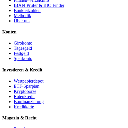
Filialen-Verzeichnis
IBAN-Prüfer & BIC-Finder
Bankleitzahlen
Methodik
Über uns
Konten
Girokonto
Tagesgeld
Festgeld
Sparkonto
Investieren & Kredit
Wertpapierdepot
ETF-Sparplan
Kryptobörse
Ratenkredit
Baufinanzierung
Kreditkarte
Magazin & Recht