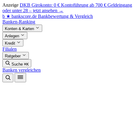
Anzeige
DKB Girokonto: 0 € Kontoführung ab 700 € Geldeingang
oder unter 28 – jetzt ansehen →
b
★
bankscore
.de
Bankbewertung & Vergleich
Banken-Ranking
Konten & Karten
Anlegen
Kredit
Filialen
Ratgeber
Suche
⌘K
Banken vergleichen