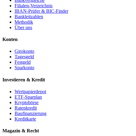
Bankvergleiche
Filialen-Verzeichnis
IBAN-Prüfer & BIC-Finder
Bankleitzahlen
Methodik
Über uns
Konten
Girokonto
Tagesgeld
Festgeld
Sparkonto
Investieren & Kredit
Wertpapierdepot
ETF-Sparplan
Kryptobörse
Ratenkredit
Baufinanzierung
Kreditkarte
Magazin & Recht