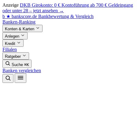
Anzeige
DKB Girokonto: 0 € Kontoführung ab 700 € Geldeingang
oder unter 28 – jetzt ansehen →
b
★
bankscore
.de
Bankbewertung & Vergleich
Banken-Ranking
Konten & Karten
Anlegen
Kredit
Filialen
Ratgeber
Suche
⌘K
Banken vergleichen