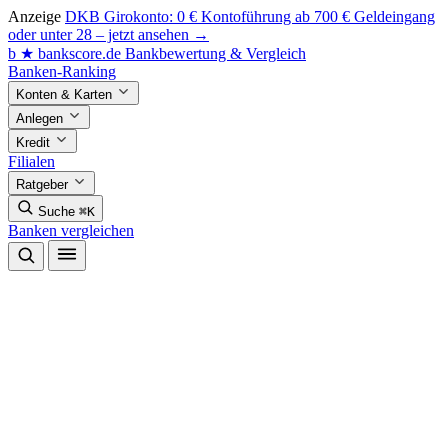
Anzeige
DKB Girokonto: 0 € Kontoführung ab 700 € Geldeingang
oder unter 28 – jetzt ansehen →
b
★
bankscore
.de
Bankbewertung & Vergleich
Banken-Ranking
Konten & Karten
Anlegen
Kredit
Filialen
Ratgeber
Suche
⌘K
Banken vergleichen