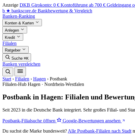
Anzeige
DKB Girokonto: 0 € Kontoführung ab 700 € Geldeingang od
b
★
bankscore
.de
Bankbewertung & Vergleich
Banken-Ranking
Konten & Karten
Anlegen
Kredit
Filialen
Ratgeber
Suche
⌘K
Banken vergleichen
Start
›
Filialen
›
Hagen
›
Postbank
Filialen-Hub
Hagen · Nordrhein-Westfalen
Postbank in Hagen: Filialen und Bewertu
Seit 2023 in die Deutsche Bank integriert. Sehr großes Filial- und St
Postbank-Filialsuche öffnen
Google-Bewertungen ansehen
Du suchst die Marke bundesweit?
Alle Postbank-Filialen nach Stadt
m