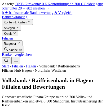
Anzeige
DKB Girokonto: 0 € Kontoführung ab 700 € Geldeingang
oder unter 28 – jetzt ansehen →
b
★
bankscore
.de
Bankbewertung & Vergleich
Banken-Ranking
Konten & Karten
Anlegen
Kredit
Filialen
Ratgeber
Suche
⌘K
Banken vergleichen
Start
›
Filialen
›
Hagen
›
Volksbank / Raiffeisenbank
Filialen-Hub
Hagen · Nordrhein-Westfalen
Volksbank / Raiffeisenbank in Hagen:
Filialen und Bewertungen
Genossenschaftliche FinanzGruppe mit rund 700 Volks- und
Raiffeisenbanken und etwa 8.500 Standorten. Institutssicherung der
BVR.