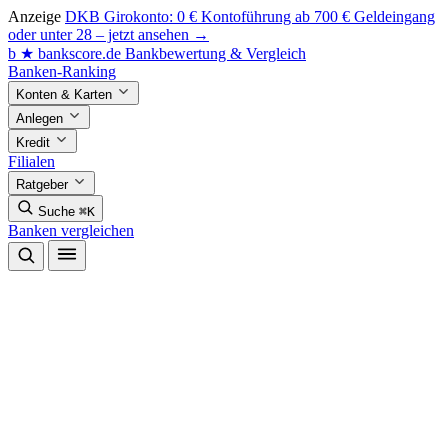
Anzeige
DKB Girokonto: 0 € Kontoführung ab 700 € Geldeingang
oder unter 28 – jetzt ansehen →
b
★
bankscore
.de
Bankbewertung & Vergleich
Banken-Ranking
Konten & Karten
Anlegen
Kredit
Filialen
Ratgeber
Suche
⌘K
Banken vergleichen