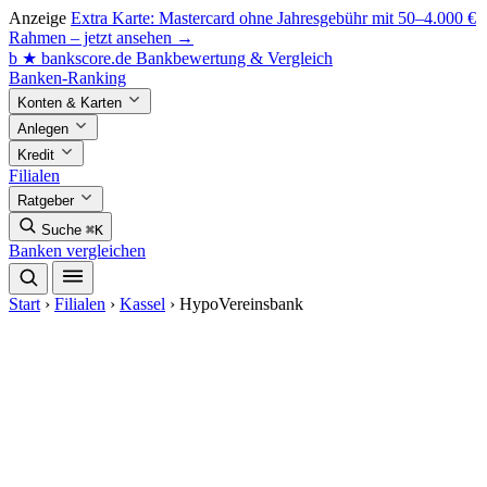
Anzeige
Extra Karte: Mastercard ohne Jahresgebühr mit 50–4.000 €
Rahmen – jetzt ansehen →
b
★
bankscore
.de
Bankbewertung & Vergleich
Banken-Ranking
Konten & Karten
Anlegen
Kredit
Filialen
Ratgeber
Suche
⌘K
Banken vergleichen
Start
›
Filialen
›
Kassel
›
HypoVereinsbank