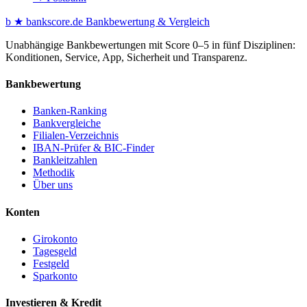
b
★
bankscore
.de
Bankbewertung & Vergleich
Unabhängige Bankbewertungen mit Score 0–5 in fünf Disziplinen:
Konditionen, Service, App, Sicherheit und Transparenz.
Bankbewertung
Banken-Ranking
Bankvergleiche
Filialen-Verzeichnis
IBAN-Prüfer & BIC-Finder
Bankleitzahlen
Methodik
Über uns
Konten
Girokonto
Tagesgeld
Festgeld
Sparkonto
Investieren & Kredit