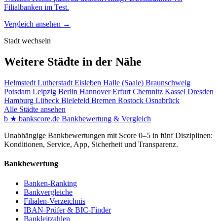
Filialbanken im Test.
Vergleich ansehen →
Stadt wechseln
Weitere Städte in der Nähe
Helmstedt
Lutherstadt Eisleben
Halle (Saale)
Braunschweig
Potsdam
Leipzig
Berlin
Hannover
Erfurt
Chemnitz
Kassel
Dresden
Hamburg
Lübeck
Bielefeld
Bremen
Rostock
Osnabrück
Alle Städte ansehen
b
★
bankscore
.de
Bankbewertung & Vergleich
Unabhängige Bankbewertungen mit Score 0–5 in fünf Disziplinen:
Konditionen, Service, App, Sicherheit und Transparenz.
Bankbewertung
Banken-Ranking
Bankvergleiche
Filialen-Verzeichnis
IBAN-Prüfer & BIC-Finder
Bankleitzahlen