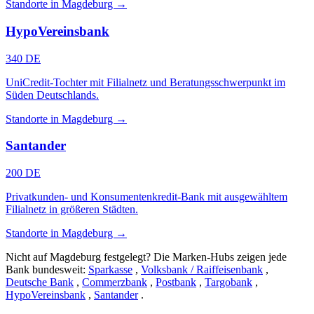
Standorte in Magdeburg →
HypoVereinsbank
340 DE
UniCredit-Tochter mit Filialnetz und Beratungsschwerpunkt im
Süden Deutschlands.
Standorte in Magdeburg →
Santander
200 DE
Privatkunden- und Konsumentenkredit-Bank mit ausgewähltem
Filialnetz in größeren Städten.
Standorte in Magdeburg →
Nicht auf Magdeburg festgelegt? Die Marken-Hubs zeigen jede
Bank bundesweit:
Sparkasse
,
Volksbank / Raiffeisenbank
,
Deutsche Bank
,
Commerzbank
,
Postbank
,
Targobank
,
HypoVereinsbank
,
Santander
.