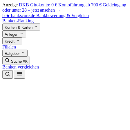
Anzeige
DKB Girokonto: 0 € Kontoführung ab 700 € Geldeingang
oder unter 28 – jetzt ansehen →
b
★
bankscore
.de
Bankbewertung & Vergleich
Banken-Ranking
Konten & Karten
Anlegen
Kredit
Filialen
Ratgeber
Suche
⌘K
Banken vergleichen