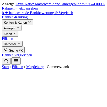
Anzeige
Extra Karte: Mastercard ohne Jahresgebühr mit 50–4.000 €
Rahmen – jetzt ansehen →
b
★
bankscore
.de
Bankbewertung & Vergleich
Banken-Ranking
Konten & Karten
Anlegen
Kredit
Filialen
Ratgeber
Suche
⌘K
Banken vergleichen
Start
›
Filialen
›
Magdeburg
›
Commerzbank