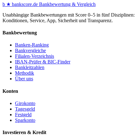
b
★
bankscore
.de
Bankbewertung & Vergleich
Unabhängige Bankbewertungen mit Score 0–5 in fünf Disziplinen:
Konditionen, Service, App, Sicherheit und Transparenz.
Bankbewertung
Banken-Ranking
Bankvergleiche
Filialen-Verzeichnis
IBAN-Prüfer & BIC-Finder
Bankleitzahlen
Methodik
Über uns
Konten
Girokonto
Tagesgeld
Festgeld
Sparkonto
Investieren & Kredit