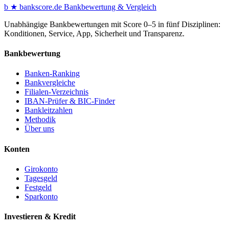
b
★
bankscore
.de
Bankbewertung & Vergleich
Unabhängige Bankbewertungen mit Score 0–5 in fünf Disziplinen:
Konditionen, Service, App, Sicherheit und Transparenz.
Bankbewertung
Banken-Ranking
Bankvergleiche
Filialen-Verzeichnis
IBAN-Prüfer & BIC-Finder
Bankleitzahlen
Methodik
Über uns
Konten
Girokonto
Tagesgeld
Festgeld
Sparkonto
Investieren & Kredit