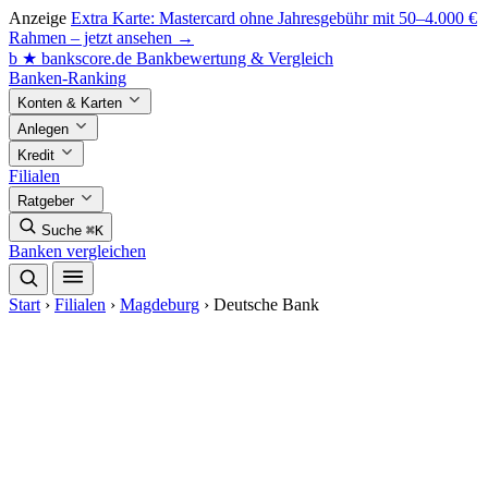
Anzeige
Extra Karte: Mastercard ohne Jahresgebühr mit 50–4.000 €
Rahmen – jetzt ansehen →
b
★
bankscore
.de
Bankbewertung & Vergleich
Banken-Ranking
Konten & Karten
Anlegen
Kredit
Filialen
Ratgeber
Suche
⌘K
Banken vergleichen
Start
›
Filialen
›
Magdeburg
›
Deutsche Bank