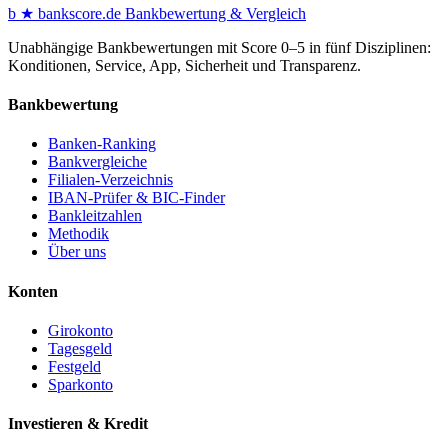
b
★
bankscore
.de
Bankbewertung & Vergleich
Unabhängige Bankbewertungen mit Score 0–5 in fünf Disziplinen:
Konditionen, Service, App, Sicherheit und Transparenz.
Bankbewertung
Banken-Ranking
Bankvergleiche
Filialen-Verzeichnis
IBAN-Prüfer & BIC-Finder
Bankleitzahlen
Methodik
Über uns
Konten
Girokonto
Tagesgeld
Festgeld
Sparkonto
Investieren & Kredit