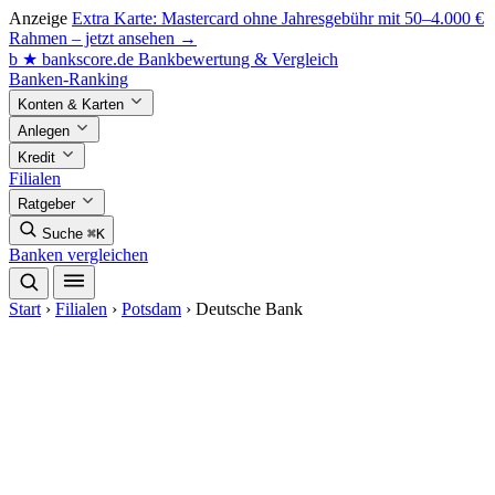
Anzeige
Extra Karte: Mastercard ohne Jahresgebühr mit 50–4.000 €
Rahmen – jetzt ansehen →
b
★
bankscore
.de
Bankbewertung & Vergleich
Banken-Ranking
Konten & Karten
Anlegen
Kredit
Filialen
Ratgeber
Suche
⌘K
Banken vergleichen
Start
›
Filialen
›
Potsdam
›
Deutsche Bank