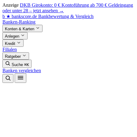
Anzeige
DKB Girokonto: 0 € Kontoführung ab 700 € Geldeingang
oder unter 28 – jetzt ansehen →
b
★
bankscore
.de
Bankbewertung & Vergleich
Banken-Ranking
Konten & Karten
Anlegen
Kredit
Filialen
Ratgeber
Suche
⌘K
Banken vergleichen