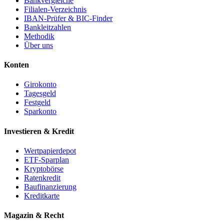
Bankvergleiche
Filialen-Verzeichnis
IBAN-Prüfer & BIC-Finder
Bankleitzahlen
Methodik
Über uns
Konten
Girokonto
Tagesgeld
Festgeld
Sparkonto
Investieren & Kredit
Wertpapierdepot
ETF-Sparplan
Kryptobörse
Ratenkredit
Baufinanzierung
Kreditkarte
Magazin & Recht