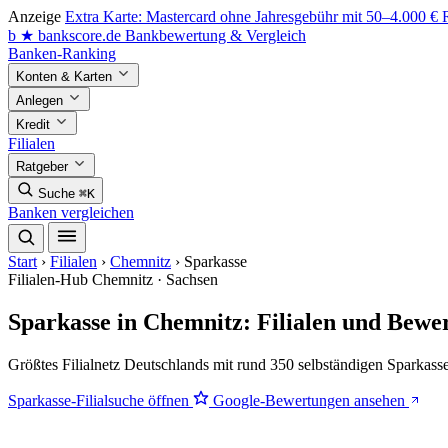
Anzeige
Extra Karte: Mastercard ohne Jahresgebühr mit 50–4.000 €
b
★
bankscore
.de
Bankbewertung & Vergleich
Banken-Ranking
Konten & Karten
Anlegen
Kredit
Filialen
Ratgeber
Suche
⌘K
Banken vergleichen
Start
›
Filialen
›
Chemnitz
›
Sparkasse
Filialen-Hub
Chemnitz · Sachsen
Sparkasse in Chemnitz: Filialen und Bewe
Größtes Filialnetz Deutschlands mit rund 350 selbständigen Sparkass
Sparkasse-Filialsuche öffnen
Google-Bewertungen ansehen