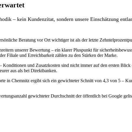
erwartet
odik – kein Kundenzitat, sondern unsere Einschätzung entlan
rsönliche Beratung vor Ort wichtiger ist als der letzte Zehntelprozentp
enreitern unserer Bewertung – ein klarer Pluspunkt für sicherheitsbew
der Filiale und Erreichbarkeit zählen zu den Stärken der Marke.
– Konditionen und Zusatzkosten sind nicht immer auf den ersten Blick
eurer aus als bei Direktbanken.
te in Chemnitz ergibt sich ein gewichteter Schnitt von 4,3 von 5 – K
rtungsanzahl gewichteter Durchschnitt der öffentlich bei Google gelis