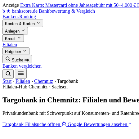
Anzeige
Extra Karte: Mastercard ohne Jahresgebühr mit 50–4.000 €
b
★
bankscore
.de
Bankbewertung & Vergleich
Banken-Ranking
Konten & Karten
Anlegen
Kredit
Filialen
Ratgeber
Suche
⌘K
Banken vergleichen
Start
›
Filialen
›
Chemnitz
›
Targobank
Filialen-Hub
Chemnitz · Sachsen
Targobank in Chemnitz: Filialen und Bew
Privatkundenbank mit Schwerpunkt auf Konsumenten- und Ratenkredit.
Targobank-Filialsuche öffnen
Google-Bewertungen ansehen