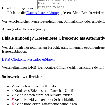
Dein Erfahrungsbericht
Ich habe die
Datenschutzerklärung
gelesen. Mein Bericht wird red
Wir veröffentlichen keine Beleidigungen, Schmähkritik oder unbelegt
Anzeige
über FinanceQuality
Filiale unnoetig? Kostenloses Girokonto als Alternati
Wer die Filiale nur noch selten braucht, spart mit einem gebührenfr
Bargeldabheben.
DKB-Girokonto kostenlos eröffnen →
Weiterleitung zur DKB. Bei Kontoeröffnung erhält bankscore.de ggf. 
So bewerten wir Berichte
✓
Sachlich und nachvollziehbar
✓
Konkretes Erlebnis statt Pauschal-Urteil
✓
Keine Namen einzelner Mitarbeitender
✗
Keine Beleidigungen oder Schmähkritik
✗
Keine unbelegten Tatsachenbehauptungen