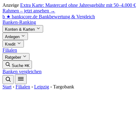
Anzeige
Extra Karte: Mastercard ohne Jahresgebühr mit 50–4.000 €
Rahmen – jetzt ansehen →
b
★
bankscore
.de
Bankbewertung & Vergleich
Banken-Ranking
Konten & Karten
Anlegen
Kredit
Filialen
Ratgeber
Suche
⌘K
Banken vergleichen
Start
›
Filialen
›
Leipzig
›
Targobank