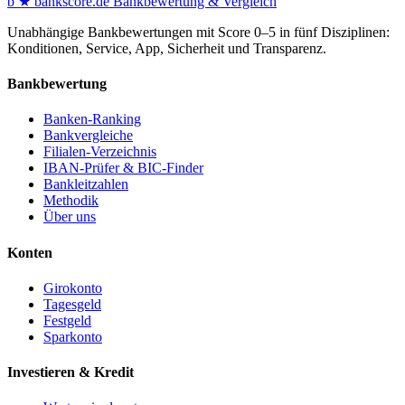
b
★
bankscore
.de
Bankbewertung & Vergleich
Unabhängige Bankbewertungen mit Score 0–5 in fünf Disziplinen:
Konditionen, Service, App, Sicherheit und Transparenz.
Bankbewertung
Banken-Ranking
Bankvergleiche
Filialen-Verzeichnis
IBAN-Prüfer & BIC-Finder
Bankleitzahlen
Methodik
Über uns
Konten
Girokonto
Tagesgeld
Festgeld
Sparkonto
Investieren & Kredit