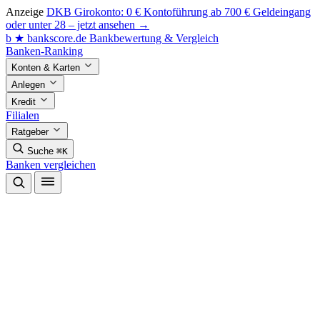
Anzeige
DKB Girokonto: 0 € Kontoführung ab 700 € Geldeingang
oder unter 28 – jetzt ansehen →
b
★
bankscore
.de
Bankbewertung & Vergleich
Banken-Ranking
Konten & Karten
Anlegen
Kredit
Filialen
Ratgeber
Suche
⌘K
Banken vergleichen