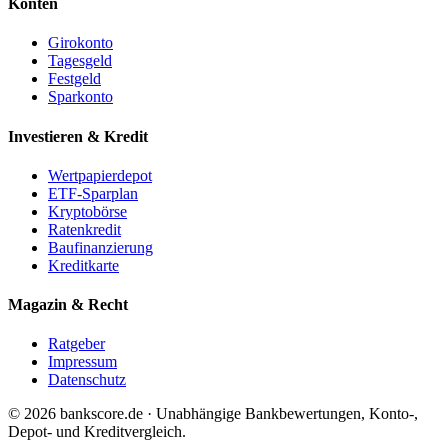
Konten
Girokonto
Tagesgeld
Festgeld
Sparkonto
Investieren & Kredit
Wertpapierdepot
ETF-Sparplan
Kryptobörse
Ratenkredit
Baufinanzierung
Kreditkarte
Magazin & Recht
Ratgeber
Impressum
Datenschutz
© 2026 bankscore.de · Unabhängige Bankbewertungen, Konto-,
Depot- und Kreditvergleich.