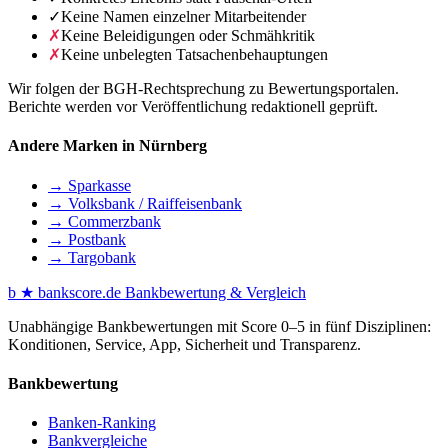
✓
Keine Namen einzelner Mitarbeitender
✗
Keine Beleidigungen oder Schmähkritik
✗
Keine unbelegten Tatsachenbehauptungen
Wir folgen der BGH-Rechtsprechung zu Bewertungsportalen.
Berichte werden vor Veröffentlichung redaktionell geprüft.
Andere Marken in Nürnberg
→ Sparkasse
→ Volksbank / Raiffeisenbank
→ Commerzbank
→ Postbank
→ Targobank
b
★
bankscore
.de
Bankbewertung & Vergleich
Unabhängige Bankbewertungen mit Score 0–5 in fünf Disziplinen:
Konditionen, Service, App, Sicherheit und Transparenz.
Bankbewertung
Banken-Ranking
Bankvergleiche