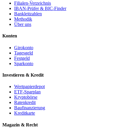
Filialen-Verzeichnis
IBAN-Prüfer & BIC-Finder
Bankleitzahlen
Methodik
Über uns
Konten
Girokonto
Tagesgeld
Festgeld
Sparkonto
Investieren & Kredit
Wertpapierdepot
ETF-Sparplan
Kryptobörse
Ratenkredit
Baufinanzierung
Kreditkarte
Magazin & Recht