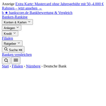
Anzeige
Extra Karte: Mastercard ohne Jahresgebühr mit 50–4.000 €
Rahmen – jetzt ansehen →
b
★
bankscore
.de
Bankbewertung & Vergleich
Banken-Ranking
Konten & Karten
Anlegen
Kredit
Filialen
Ratgeber
Suche
⌘K
Banken vergleichen
Start
›
Filialen
›
Nürnberg
›
Deutsche Bank