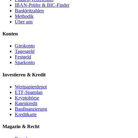
IBAN-Prüfer & BIC-Finder
Bankleitzahlen
Methodik
Über uns
Konten
Girokonto
Tagesgeld
Festgeld
Sparkonto
Investieren & Kredit
Wertpapierdepot
ETF-Sparplan
Kryptobörse
Ratenkredit
Baufinanzierung
Kreditkarte
Magazin & Recht