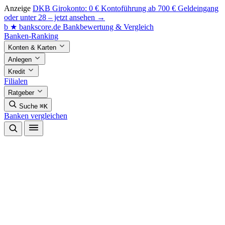
Anzeige
DKB Girokonto: 0 € Kontoführung ab 700 € Geldeingang
oder unter 28 – jetzt ansehen →
b
★
bankscore
.de
Bankbewertung & Vergleich
Banken-Ranking
Konten & Karten
Anlegen
Kredit
Filialen
Ratgeber
Suche
⌘K
Banken vergleichen